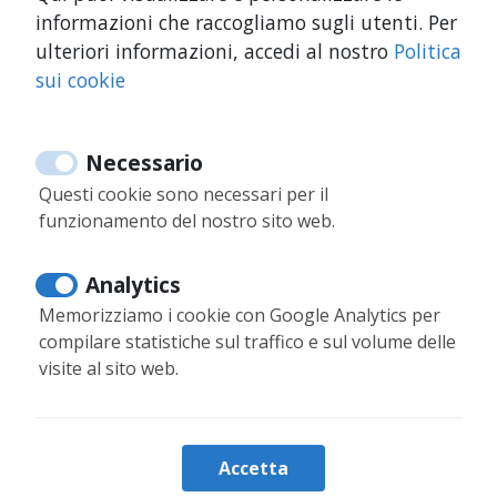
C’è una reception o deposito bagagli?
informazioni che raccogliamo sugli utenti. Per
ulteriori informazioni, accedi al nostro
Politica
sui cookie
Come posso prenotare dalla web?
Necessario
Questi cookie sono necessari per il
funzionamento del nostro sito web.
34 644 347 218
Analytics
34 644 347 218
Memorizziamo i cookie con Google Analytics per
info@moontenerife.com
compilare statistiche sul traffico e sul volume delle
visite al sito web.
Accesso Proprietari
Accetta
Informazioni sulle prenotazioni