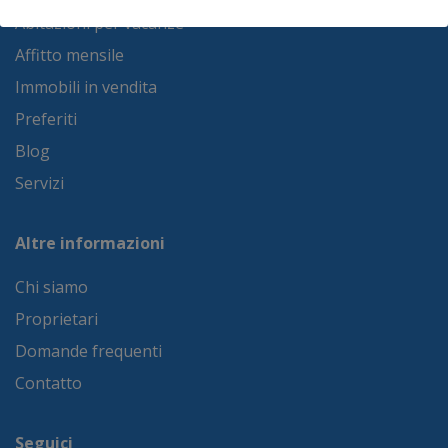
Abitazioni per vacanze
Affitto mensile
Immobili in vendita
Preferiti
Blog
Servizi
Altre informazioni
Chi siamo
Proprietari
Domande frequenti
Contatto
Seguici