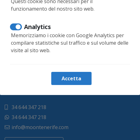
Questi cookie sono necessari per il
funzionamento del nostro sito web.
Pulizia extra
Avete bisogno di un servizio di pulizia extra
Analytics
durante il vostro soggiorno o di un cambio extra di
Memorizziamo i cookie con Google Analytics per
biancheria?
compilare statistiche sul traffico e sul volume delle
visite al sito web.
Leggi di più
Accetta
34 644 347 218
34 644 347 218
info@moontenerife.com