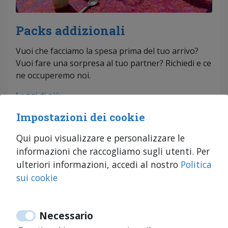
Packs addizionali
Vuoi che facciamo la spesa prima del tuo arrivo?
Vuoi fare una sorpresa al tuo partner? Richiedi e ce
ne occuperemo noi.
Leggi di più
Impostazioni dei cookie
Qui puoi visualizzare e personalizzare le
informazioni che raccogliamo sugli utenti. Per
ulteriori informazioni, accedi al nostro
Politica
sui cookie
Necessario