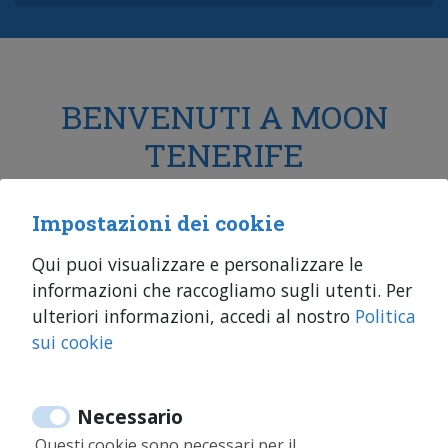
BENVENUTI A MOON
TENERIFE
Case vacanze, affitti a medio e lungo
Impostazioni dei cookie
termine, compra
-vendita a Tenerife e
Fuerteventura
Qui puoi visualizzare e personalizzare le
informazioni che raccogliamo sugli utenti. Per
ulteriori informazioni, accedi al nostro
Politica
sui cookie
Necessario
Questi cookie sono necessari per il