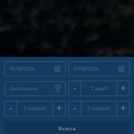
-
+
-
+
-
+