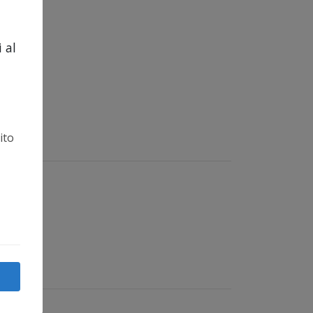
 al
ito