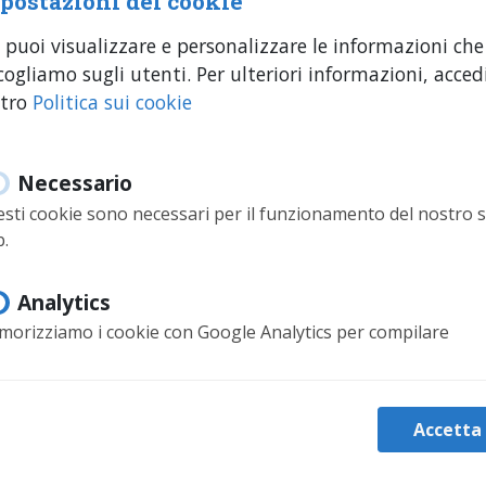
postazioni dei cookie
 puoi visualizzare e personalizzare le informazioni che
 del sito.
cogliamo sugli utenti. Per ulteriori informazioni, accedi
mpostazioni come lingua o area geografica.
stro
Politica sui cookie
to degli utenti.
blicitari.
Necessario
sti cookie sono necessari per il funzionamento del nostro s
ermettono pubblicità personalizzata.
.
IZZA QUESTO SITO?
Analytics
catore di sessione
orizziamo i cookie con Google Analytics per compilare
tistiche sul traffico e sul volume delle visite al sito web.
| 1 anno | Servizi Google
Accetta