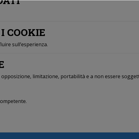
DATI
I COOKIE
luire sull’esperienza.
E
ne, opposizione, limitazione, portabilità e a non essere sogge
 competente.