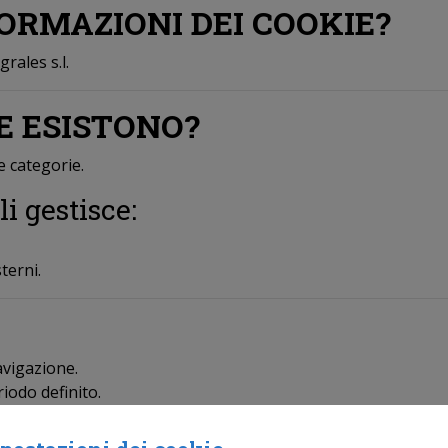
FORMAZIONI DEI COOKIE?
rales s.l.
IE ESISTONO?
e categorie.
li gestisce:
terni.
avigazione.
iodo definito.