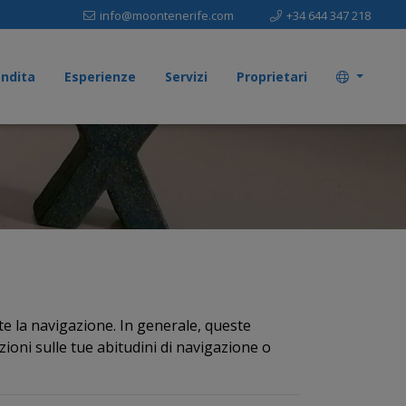
info@moontenerife.com
+34 644 347 218
ndita
Esperienze
Servizi
Proprietari
e la navigazione. In generale, queste
ioni sulle tue abitudini di navigazione o