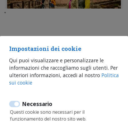
"
Impostazioni dei cookie
Qui puoi visualizzare e personalizzare le
34 644 347 218
informazioni che raccogliamo sugli utenti. Per
34 644 347 218
ulteriori informazioni, accedi al nostro
Politica
info@moontenerife.com
sui cookie
Accesso Proprietari
Necessario
Questi cookie sono necessari per il
Informazioni sulle prenotazioni
funzionamento del nostro sito web.