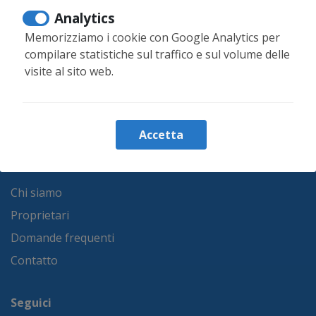
Abitazioni per vacanze
Analytics
Affitto mensile
Memorizziamo i cookie con Google Analytics per
Immobili in vendita
compilare statistiche sul traffico e sul volume delle
visite al sito web.
Preferiti
Blog
Servizi
Accetta
Altre informazioni
Chi siamo
Proprietari
Domande frequenti
Contatto
Seguici