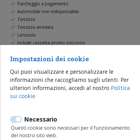
Parcheggio a pagamento
Automobile non indispensabile
Terrazza
Terrazza arredata
Lenzuola
Include cassetta pronto soccorso
Cassaforte
Impostazioni dei cookie
Culle
Bagni
Qui puoi visualizzare e personalizzare le
Box doccia
informazioni che raccogliamo sugli utenti. Per
Acqua calda
ulteriori informazioni, accedi al nostro
Politica
Asciugamani
sui cookie
Stendino
Asciugacapelli
Lavatrice
Necessario
Ferro da stiro
Questi cookie sono necessari per il funzionamento
Tavola da stiro
del nostro sito web.
Grucce