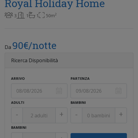
Royal Holiday Home
2
3
1
1
50m
90€/notte
Da
Ricerca Disponibilità
ARRIVO
PARTENZA
ADULTI
BAMBINI
-
+
-
+
BAMBINI