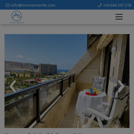
info@moontenerife.com
+34 644 347 218
‹
›