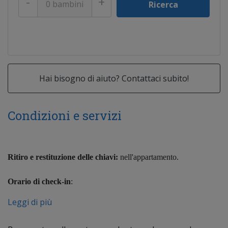
-
+
Hai bisogno di aiuto? Contattaci subito!
Condizioni e servizi
Ritiro e restituzione delle chiavi:
nell'appartamento.
Orario di check-in
:
Check-in è dalle ore 16:00 alle ore 21:00
Leggi di più
Late Check-in su richiesta.
Check-out e restituzione delle chiavi
: