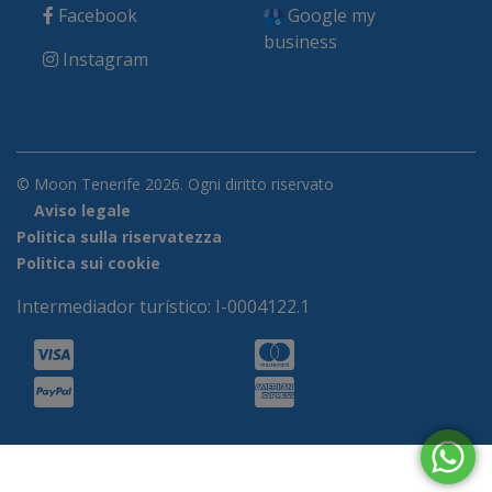
Facebook
Google my
business
Instagram
© Moon Tenerife 2026. Ogni diritto riservato
Aviso legale
Politica sulla riservatezza
Politica sui cookie
Intermediador turístico: I-0004122.1