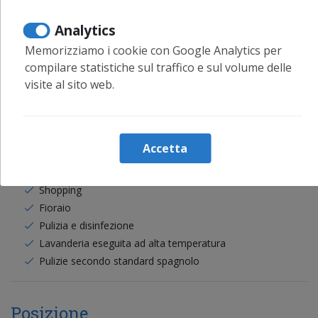
Cuscino polyster hipoalérgico
Analytics
Memorizziamo i cookie con Google Analytics per
Leggi di più
compilare statistiche sul traffico e sul volume delle
visite al sito web.
Servizi
Accetta
Le prenotazioni di lunga durata sono ben accette
Sala lettura
Shopping
Fioraio
Pulizia e disinfezione
Lavanderia eseguita ad alta temperatura
Pulizie secondo standard spagnolo
Posizione