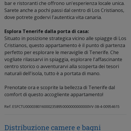
bar e ristoranti che offrono un'esperienza locale unica.
Servizi e supplementi:
Sarete anche a pochi passi dal centro di Los Cristianos,
Culla da viaggio
: Su richiesta e disponibilità. Massimo uno
dove potrete godervi l'autentica vita canaria.
per appartamento.
Lavanderia e pulizia supplementare
: su richiesta e
Esplora Tenerife dalla porta di casa:
disponibilità.
Situato in posizione strategica vicino alle spiagge di Los
Cristianos, questo appartamento è il punto di partenza
perfetto per esplorare le meraviglie di Tenerife. Che
vogliate rilassarvi in spiaggia, esplorare l'affascinante
centro storico o avventurarvi alla scoperta dei tesori
naturali dell'isola, tutto è a portata di mano.
Prenotate ora e scoprite la bellezza di Tenerife dal
comfort di questo accogliente appartamento!
Ref. ESFCTU0000380160002358950000000000000VV-38-4-00954615
Distribuzione camere e bagni