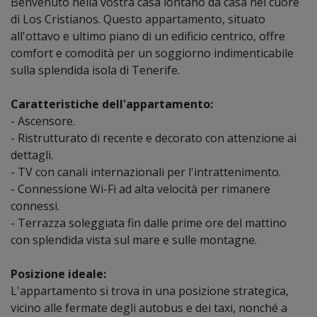
Benvenuto nella vostra casa lontano da casa nel cuore
Check out dalle 16:00 alle 21:00
di Los Cristianos. Questo appartamento, situato
Late check-out su richiesta.
all'ottavo e ultimo piano di un edificio centrico, offre
comfort e comodità per un soggiorno indimenticabile
Deposito
:
verrà effettuata una pre-autorizzazione sulla carta di
sulla splendida isola di Tenerife.
credito. Non si tratta di un addebito, ma di una trattenuta
provvisoria a titolo di deposito. Il denaro sarà bloccato e non sarà
Caratteristiche dell'appartamento:
disponibile per tutta la durata della locazione. Verrà sbloccato
- Ascensore.
dopo il check-out, una volta verificate le condizioni
- Ristrutturato di recente e decorato con attenzione ai
dell'appartamento
dettagli.
- TV con canali internazionali per l'intrattenimento.
Politica di prenotazione:
- Connessione Wi-Fi ad alta velocità per rimanere
50 %: alla prenotazione tramite bonifico bancario o carta di
connessi.
credito.
- Terrazza soleggiata fin dalle prime ore del mattino
50 %: 30 giorni prima dell'arrivo.
con splendida vista sul mare e sulle montagne.
Posizione ideale:
Politica di cancellazione
:
L'appartamento si trova in una posizione strategica,
Cancellazione non rimborsabile.
vicino alle fermate degli autobus e dei taxi, nonché a