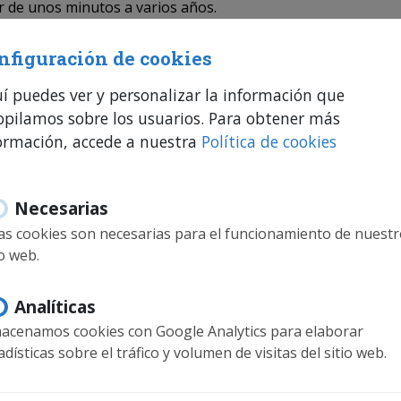
ir de unos minutos a varios años.
nfiguración de cookies
í puedes ver y personalizar la información que
l uso de las diferentes opciones del sitio web (control de tr
les, etc.).
opilamos sobre los usuarios. Para obtener más
ormación, accede a nuestra
Política de cookies
er al servicio con características predefinidas como idioma 
 y análisis del comportamiento de los usuarios para mejorar
Necesarias
s espacios publicitarios de forma eficaz.
as cookies son necesarias para el funcionamiento de nuest
io web.
ermiten analizar hábitos de navegación para mostrar publi
Analíticas
IES UTILIZA ESTE SITIO WE
acenamos cookies con Google Analytics para elaborar
adísticas sobre el tráfico y volumen de visitas del sitio web.