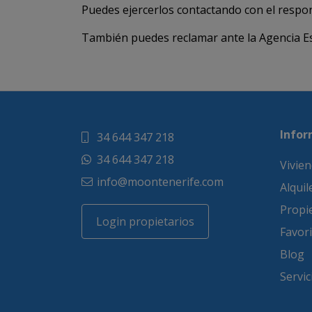
Puedes ejercerlos contactando con el respon
También puedes reclamar ante la Agencia Es
Infor
34 644 347 218
34 644 347 218
Vivien
info@moontenerife.com
Alqui
Propi
Login propietarios
Favor
Blog
Servic