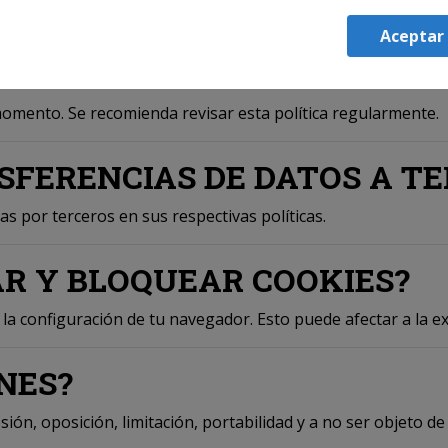
ador de sesión proporcionado por el servidor
Aceptar
 1 año | Funcionamiento de servicios Google (reCaptcha, bús
momento. Se recomienda revisar esta política regularmente.
SFERENCIAS DE DATOS A TE
as por terceros en sus respectivas políticas.
AR Y BLOQUEAR COOKIES?
a configuración de tu navegador. Esto puede afectar a la exp
NES?
sión, oposición, limitación, portabilidad y a no ser objeto d