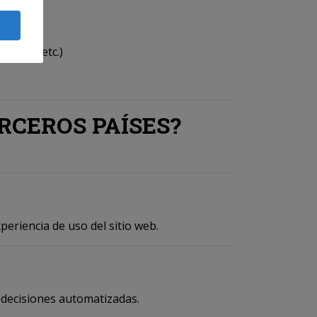
queda, etc.)
RCEROS PAÍSES?
eriencia de uso del sitio web.
e decisiones automatizadas.