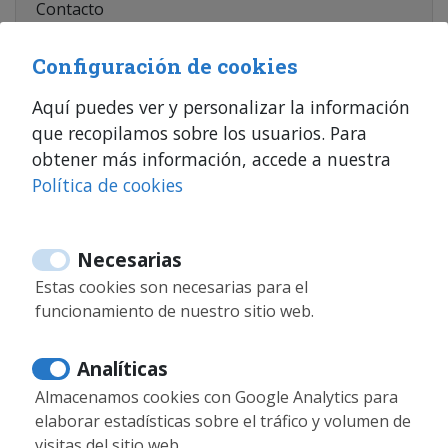
Contacto
Configuración de cookies
De lunes a viernes de 10h a 18h
Aquí puedes ver y personalizar la información
34 644 347 218
que recopilamos sobre los usuarios. Para
34 644 347 218
obtener más información, accede a nuestra
Política de cookies
info@moontenerife.com
Facebook
Necesarias
Instagram
Estas cookies son necesarias para el
Google my business
funcionamiento de nuestro sitio web.
Analíticas
Almacenamos cookies con Google Analytics para
elaborar estadísticas sobre el tráfico y volumen de
visitas del sitio web.