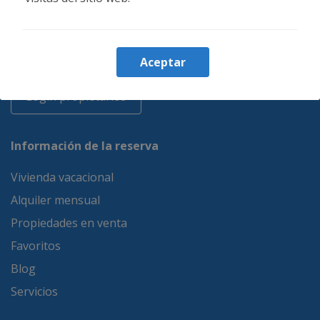
34 644 347 218
34 644 347 218
info@moontenerife.com
Aceptar
Login propietarios
Información de la reserva
Vivienda vacacional
Alquiler mensual
Propiedades en venta
Favoritos
Blog
Servicios