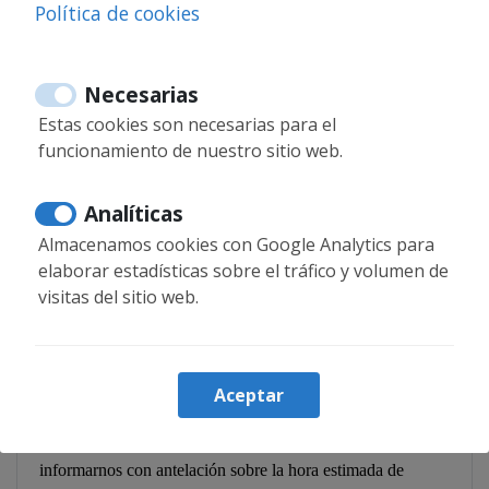
Política de cookies
Hablamos varios idiomas
Necesarias
Estas cookies son necesarias para el
funcionamiento de nuestro sitio web.
Analíticas
Preguntas frecuentes
Almacenamos cookies con Google Analytics para
elaborar estadísticas sobre el tráfico y volumen de
visitas del sitio web.
¿Qué pasa si llego tarde?
Aceptar
El check-in después de las 21:00 debe ser previamente
confirmado y conlleva un coste adicional. Recomendamos
informarnos con antelación sobre la hora estimada de