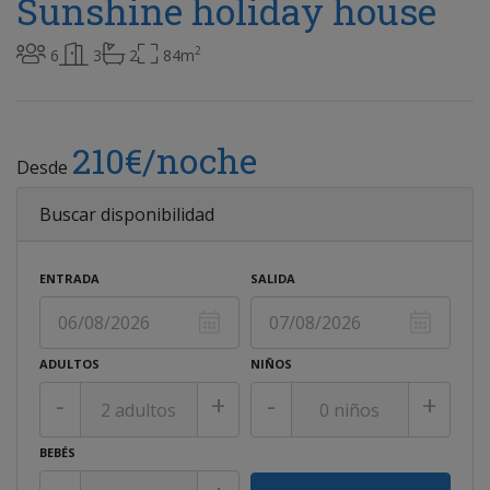
Sunshine holiday house
2
6
3
2
84m
210€/noche
Desde
Buscar disponibilidad
ENTRADA
SALIDA
ADULTOS
NIÑOS
-
+
-
+
BEBÉS