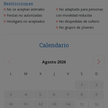
Restricciones
No se aceptan animales
No adaptado para personas
Fiestas no autorizadas
con movilidad reducida
Hooligans no aceptados
No despedidas de soltero
No grupos de jóvenes
Calendario
Agosto 2026
L
M
X
J
V
S
D
1
2
3
4
5
6
7
8
9
10
11
12
13
14
15
16