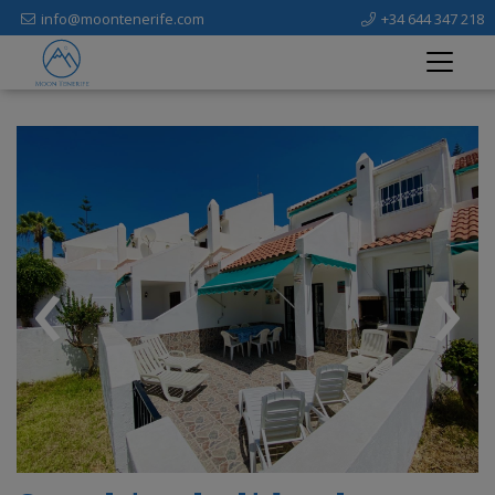
info@moontenerife.com
+34 644 347 218
‹
›