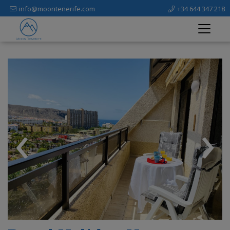
info@moontenerife.com
+34 644 347 218
‹
›