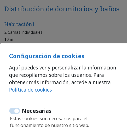
Distribución de dormitorios y baños
Habitación1
2 Camas individuales
10 ㎡
Planta:0
Configuración de cookies
Baño1
Ducha
Aquí puedes ver y personalizar la información
que recopilamos sobre los usuarios. Para
obtener más información, accede a nuestra
Política de cookies
Equipamiento
General
Necesarias
Estas cookies son necesarias para el
Ascensor
funcionamiento de nuestro sitio web.