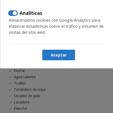
Ventilador
Parking en la calle
Analíticas
Parking de pago
Almacenamos cookies con Google Analytics para
Coche no necesario
elaborar estadísticas sobre el tráfico y volumen de
Terraza
visitas del sitio web.
Mobiliario terraza
Ropa de cama
Botiquín
Caja fuerte
Aceptar
Cunas
Baño
Ducha
Agua caliente
Toallas
Tendedero de ropa
Secador de pelo
Lavadora
Plancha